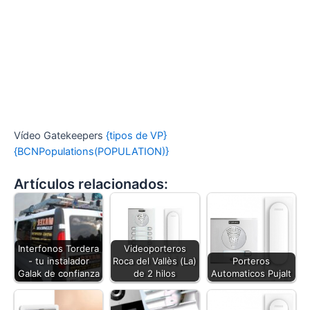
Vídeo Gatekeepers
{tipos de VP}
{BCNPopulations(POPULATION)}
Artículos relacionados:
Interfonos Tordera
Videoporteros
- tu instalador
Roca del Vallès (La)
Porteros
Galak de confianza
de 2 hilos
Automaticos Pujalt