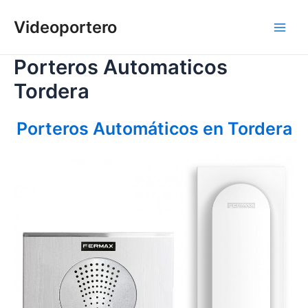
Ir
al
Videoportero
Main
contenido
Porteros Automaticos
Men
Tordera
Porteros Automáticos en Tordera